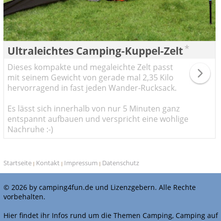
*
Ultraleichtes Camping-Kuppel-Zelt
Dieses kompakte und megaleichte Zelt passt
mit seinem Gewicht von gerade mal 2,35 Kilo
hervorragend in fast jeden Wander-Rucksack.
Es lässt sich innerhalb von nur 5 Minuten ganz
entspannt aufbauen und verspricht eine wohlige
Nachruhe :-)
Startseite
Kontakt
Impressum
Datenschutz
|
|
|
© 2026 by camping4fun.de und Lizenzgebern. Alle Rechte
vorbehalten.
Hier findet ihr Infos rund um die Themen Camping, Camping auf