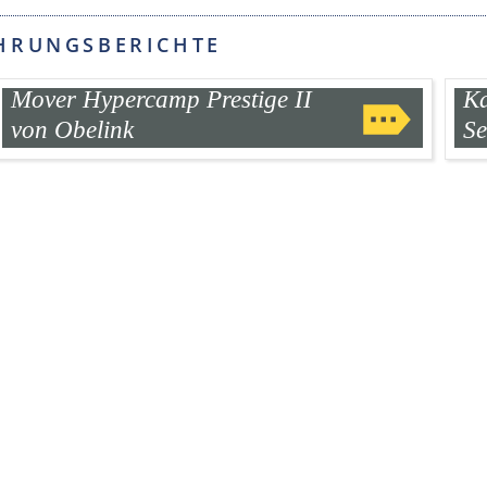
HRUNGSBERICHTE
Mover Hypercamp Prestige II
Ka
von Obelink
Se