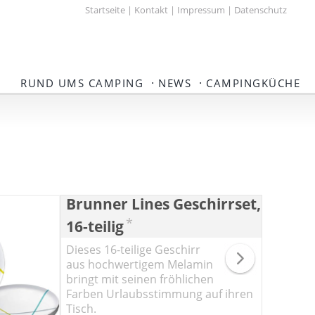
Startseite
|
Kontakt
|
Impressum
|
Datenschutz
·
·
RUND UMS CAMPING
NEWS
CAMPINGKÜCHE
Brunner Lines Geschirrset,
*
16-teilig
Dieses 16-teilige Geschirr
aus hochwertigem Melamin
bringt mit seinen fröhlichen
Farben Urlaubsstimmung auf ihren
Tisch.