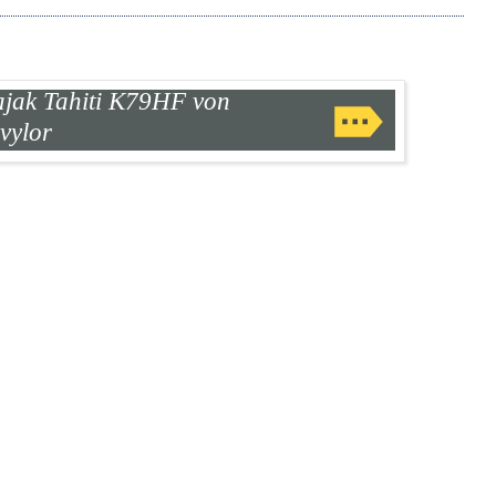
jak Tahiti K79HF von
vylor