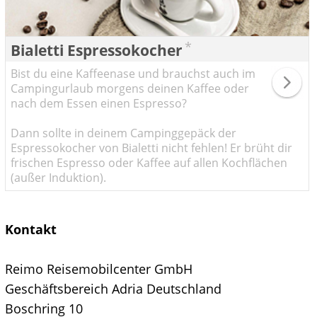
*
Bialetti Espressokocher
Bist du eine Kaffeenase und brauchst auch im
Campingurlaub morgens deinen Kaffee oder
nach dem Essen einen Espresso?
Dann sollte in deinem Campinggepäck der
Espressokocher von Bialetti nicht fehlen! Er brüht dir
frischen Espresso oder Kaffee auf allen Kochflächen
(außer Induktion).
Kontakt
Reimo Reisemobilcenter GmbH
Geschäftsbereich Adria Deutschland
Boschring 10