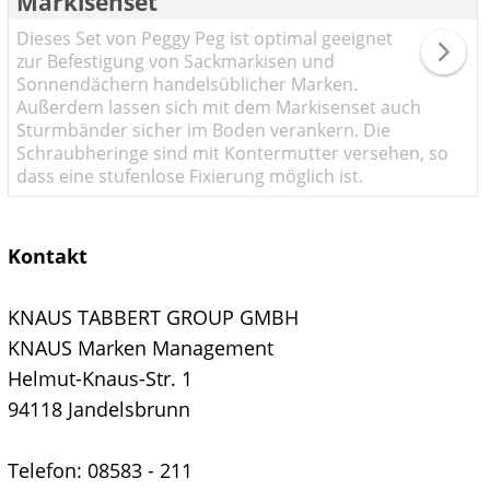
Markisenset
Dieses Set von Peggy Peg ist optimal geeignet
zur Befestigung von Sackmarkisen und
Sonnendächern handelsüblicher Marken.
Außerdem lassen sich mit dem Markisenset auch
Sturmbänder sicher im Boden verankern. Die
Schraubheringe sind mit Kontermutter versehen, so
dass eine stufenlose Fixierung möglich ist.
Kontakt
KNAUS TABBERT GROUP GMBH
KNAUS Marken Management
Helmut-Knaus-Str. 1
94118 Jandelsbrunn
Telefon: 08583 - 211