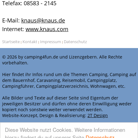
Telefax: 08583 - 2145
E-Mail:
knaus@knaus.de
Internet:
www.knaus.com
Startseite
Kontakt
Impressum
Datenschutz
|
|
|
© 2026 by camping4fun.de und Lizenzgebern. Alle Rechte
vorbehalten.
Hier findet ihr Infos rund um die Themen Camping, Camping auf
dem Bauernhof, Caravaning, Reisemobil, Campingplatz,
Campingführer, Campingplatzverzeichnis, Wohnwagen, etc.
Alle Bilder und Texte auf dieser Seite sind Eigentum der
jeweiligen Besitzer und dürfen ohne deren Einwilligung weder
kopiert noch sonstwie weiter verwendet werden.
Website-Konzept, Design & Realisierung:
2T Design
WERBEN BEI CAMPING4FUN.DE
Diese Website nutzt Cookies. Weitere Informationen
hierzu findest du auf unserer Seite
Datenschutz