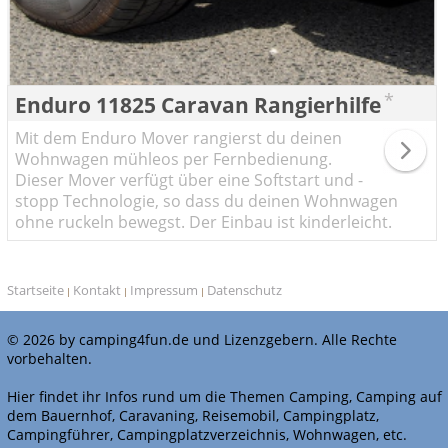
*
Enduro 11825 Caravan Rangierhilfe
Mit dem Enduro Mover rangierst du deinen
Wohnwagen mühleos per Fernbedienung.
Dieser Mover verfügt über eine Softstart und -
stopp Technologie, so dass du deinen Wohnwagen
ohne ruckeln bewegst. Der Einbau ist kinderleicht.
Startseite
Kontakt
Impressum
Datenschutz
|
|
|
© 2026 by camping4fun.de und Lizenzgebern. Alle Rechte
vorbehalten.
Hier findet ihr Infos rund um die Themen Camping, Camping auf
dem Bauernhof, Caravaning, Reisemobil, Campingplatz,
Campingführer, Campingplatzverzeichnis, Wohnwagen, etc.