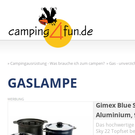
»
Campingausrüstung - Was brauche ich zum campen?
»
Gas - unverzi
GASLAMPE
Gimex Blue S
Aluminium, 9
Das hochwertige
Sky 22 Topfset be