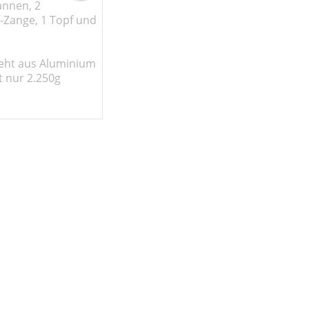
annen, 2
f-Zange, 1 Topf und
teht aus Aluminium
t nur 2.250g