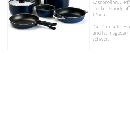
Kasserollen, 2 Pf
Deckel, Handgrif
1 Sieb.
Das Topfset bes
und ist insgesam
schwer.