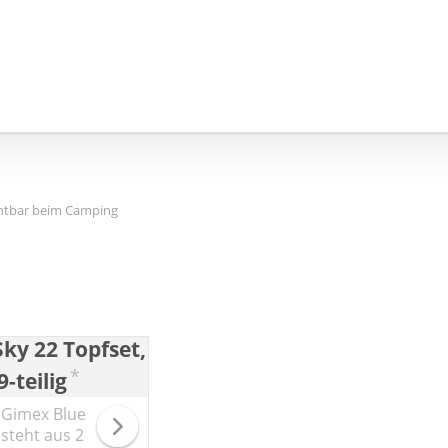
chtbar beim Camping
ky 22 Topfset,
*
-teilig
 Gimex Blue
steht aus 2