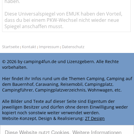
haben.
Diese Universalspiegel von EMUK haben den Vorteil,
dass du bei einem PKW-Wechsel nicht wieder neue
Spiegel anschaffen musst.
Startseite
Kontakt
Impressum
Datenschutz
|
|
|
© 2026 by camping4fun.de und Lizenzgebern. Alle Rechte
vorbehalten.
Hier findet ihr Infos rund um die Themen Camping, Camping auf
dem Bauernhof, Caravaning, Reisemobil, Campingplatz,
Campingführer, Campingplatzverzeichnis, Wohnwagen, etc.
Alle Bilder und Texte auf dieser Seite sind Eigentum der
jeweiligen Besitzer und dürfen ohne deren Einwilligung weder
kopiert noch sonstwie weiter verwendet werden.
Website-Konzept, Design & Realisierung:
2T Design
WERBEN BEI CAMPING4FUN.DE
Diese Website nutzt Cookies. Weitere Informationen