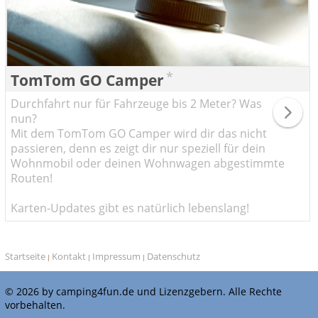
*
TomTom GO Camper
Durchfahrt nur für Fahrzeuge bis 2 Meter? Was
nun?
Mit dem TomTom GO Camper wird dir das nicht
passieren, denn es zeigt dir nur speziell für dein
Wohnmobil oder deinen Wohnwagen abgestimmte
Routen!
Karten-Updates gibt es natürlich lebenslang!
Startseite
Kontakt
Impressum
Datenschutz
|
|
|
© 2026 by camping4fun.de und Lizenzgebern. Alle Rechte
vorbehalten.