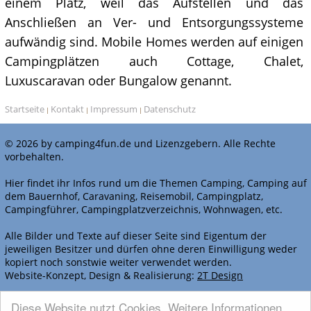
einem Platz, weil das Aufstellen und das
Anschließen an Ver- und Entsorgungssysteme
aufwändig sind. Mobile Homes werden auf einigen
Campingplätzen auch Cottage, Chalet,
Luxuscaravan oder Bungalow genannt.
Startseite
Kontakt
Impressum
Datenschutz
|
|
|
© 2026 by camping4fun.de und Lizenzgebern. Alle Rechte
vorbehalten.
Hier findet ihr Infos rund um die Themen Camping, Camping auf
dem Bauernhof, Caravaning, Reisemobil, Campingplatz,
Campingführer, Campingplatzverzeichnis, Wohnwagen, etc.
Alle Bilder und Texte auf dieser Seite sind Eigentum der
jeweiligen Besitzer und dürfen ohne deren Einwilligung weder
kopiert noch sonstwie weiter verwendet werden.
Website-Konzept, Design & Realisierung:
2T Design
WERBEN BEI CAMPING4FUN.DE
Diese Website nutzt Cookies. Weitere Informationen