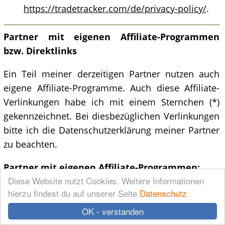
https://tradetracker.com/de/privacy-policy/
.
Partner mit eigenen Affiliate-Programmen
bzw. Direktlinks
Ein Teil meiner derzeitigen Partner nutzen auch
eigene Affiliate-Programme. Auch diese Affiliate-
Verlinkungen habe ich mit einem Sternchen (*)
gekennzeichnet. Bei diesbezüglichen Verlinkungen
bitte ich die Datenschutzerklärung meiner Partner
zu beachten.
Partner mit eigenen Affiliate-Programmen:
Diese Website nutzt Cookies. Weitere Informationen
·
SmileCamp
hierzu findest du auf unserer Seite
Datenschutz
OK - verstanden
SmileCamp S.r.l., Via Garibaldi n.19, 37121