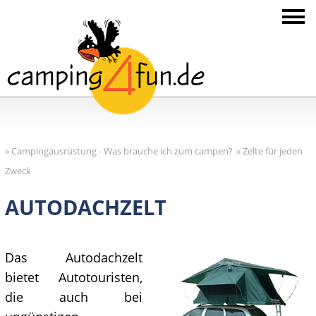
»
Campingausrüstung - Was brauche ich zum campen?
»
Zelte für jeden
Zweck
AUTODACHZELT
Das Autodachzelt
bietet Autotouristen,
die auch bei