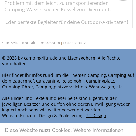
Problem mit dem leicht zu transportierenden
Camping-Wasserkocher-Kessel von Overmont.
...der perfekte Begleiter für deine Outdoor-Aktivitäten!
Startseite
Kontakt
Impressum
Datenschutz
|
|
|
© 2026 by camping4fun.de und Lizenzgebern. Alle Rechte
vorbehalten.
Hier findet ihr Infos rund um die Themen Camping, Camping auf
dem Bauernhof, Caravaning, Reisemobil, Campingplatz,
Campingführer, Campingplatzverzeichnis, Wohnwagen, etc.
Alle Bilder und Texte auf dieser Seite sind Eigentum der
jeweiligen Besitzer und dürfen ohne deren Einwilligung weder
kopiert noch sonstwie weiter verwendet werden.
Website-Konzept, Design & Realisierung:
2T Design
WERBEN BEI CAMPING4FUN.DE
Diese Website nutzt Cookies. Weitere Informationen