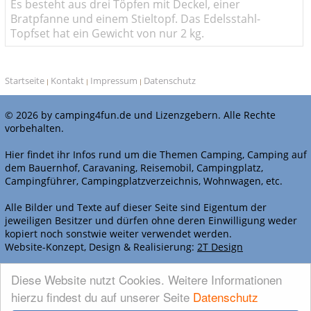
Es besteht aus drei Töpfen mit Deckel, einer
Bratpfanne und einem Stieltopf. Das Edelsstahl-
Topfset hat ein Gewicht von nur 2 kg.
Startseite
Kontakt
Impressum
Datenschutz
|
|
|
© 2026 by camping4fun.de und Lizenzgebern. Alle Rechte
vorbehalten.
Hier findet ihr Infos rund um die Themen Camping, Camping auf
dem Bauernhof, Caravaning, Reisemobil, Campingplatz,
Campingführer, Campingplatzverzeichnis, Wohnwagen, etc.
Alle Bilder und Texte auf dieser Seite sind Eigentum der
jeweiligen Besitzer und dürfen ohne deren Einwilligung weder
kopiert noch sonstwie weiter verwendet werden.
Website-Konzept, Design & Realisierung:
2T Design
WERBEN BEI CAMPING4FUN.DE
Diese Website nutzt Cookies. Weitere Informationen
hierzu findest du auf unserer Seite
Datenschutz