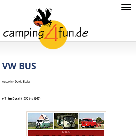
VW BUS
Autor(in): David Eccles
» T1 im Detail (1950 bis 1967)