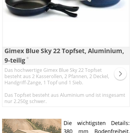
Gimex Blue Sky 22 Topfset, Aluminium,
*
9-teilig
Das hochwertige Gimex Blue Sky 22 Topfset
besteht aus 2 Kasserollen, 2 Pfannen, 2 Deckel,
Handgriff-Zange, 1 Topf und 1 Sieb.
Das Topfset besteht aus Aluminium und ist insgesamt
nur 2.250g schwer.
Die wichtigsten Details:
380 mm Bodenfreiheit,