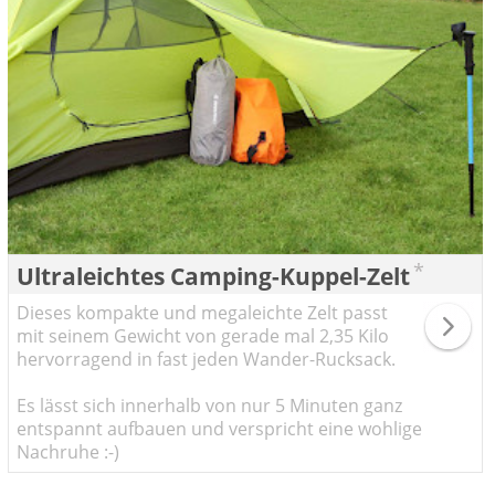
*
Ultraleichtes Camping-Kuppel-Zelt
Dieses kompakte und megaleichte Zelt passt
mit seinem Gewicht von gerade mal 2,35 Kilo
hervorragend in fast jeden Wander-Rucksack.
Es lässt sich innerhalb von nur 5 Minuten ganz
entspannt aufbauen und verspricht eine wohlige
Nachruhe :-)