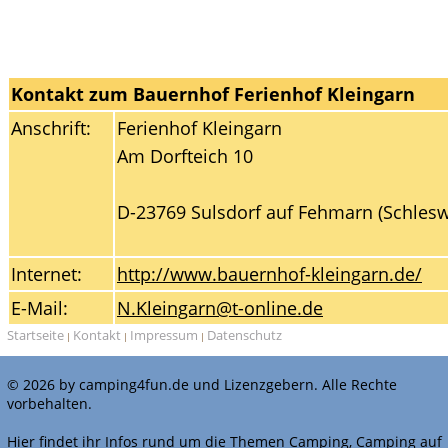
Kontakt zum Bauernhof Ferienhof Kleingarn
Anschrift:
Ferienhof Kleingarn
Am Dorfteich 10
D-23769 Sulsdorf auf Fehmarn (Schlesw
Internet:
http://www.bauernhof-kleingarn.de/
E-Mail:
N.Kleingarn@t-online.de
Startseite
Kontakt
Impressum
Datenschutz
|
|
|
© 2026 by camping4fun.de und Lizenzgebern. Alle Rechte
vorbehalten.
Hier findet ihr Infos rund um die Themen Camping, Camping auf