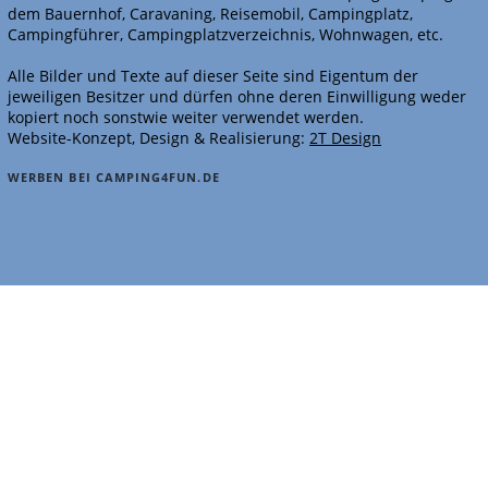
dem Bauernhof, Caravaning, Reisemobil, Campingplatz,
Campingführer, Campingplatzverzeichnis, Wohnwagen, etc.
Alle Bilder und Texte auf dieser Seite sind Eigentum der
jeweiligen Besitzer und dürfen ohne deren Einwilligung weder
kopiert noch sonstwie weiter verwendet werden.
Website-Konzept, Design & Realisierung:
2T Design
WERBEN BEI CAMPING4FUN.DE