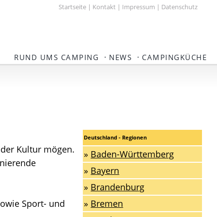
Startseite
|
Kontakt
|
Impressum
|
Datenschutz
·
·
RUND UMS CAMPING
NEWS
CAMPINGKÜCHE
Deutschland - Regionen
 oder Kultur mögen.
»
Baden-Württemberg
inierende
»
Bayern
»
Brandenburg
sowie Sport- und
»
Bremen