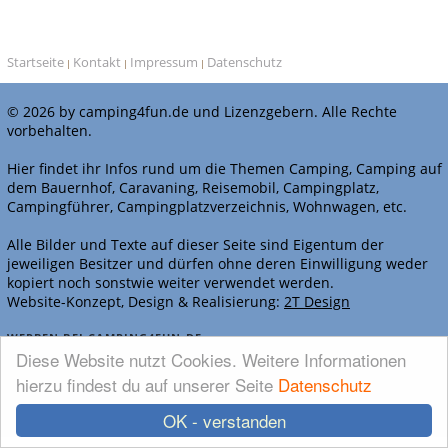
Startseite
Kontakt
Impressum
Datenschutz
|
|
|
© 2026 by camping4fun.de und Lizenzgebern. Alle Rechte
vorbehalten.
Hier findet ihr Infos rund um die Themen Camping, Camping auf
dem Bauernhof, Caravaning, Reisemobil, Campingplatz,
Campingführer, Campingplatzverzeichnis, Wohnwagen, etc.
Alle Bilder und Texte auf dieser Seite sind Eigentum der
jeweiligen Besitzer und dürfen ohne deren Einwilligung weder
kopiert noch sonstwie weiter verwendet werden.
Website-Konzept, Design & Realisierung:
2T Design
WERBEN BEI CAMPING4FUN.DE
Diese Website nutzt Cookies. Weitere Informationen
hierzu findest du auf unserer Seite
Datenschutz
OK - verstanden