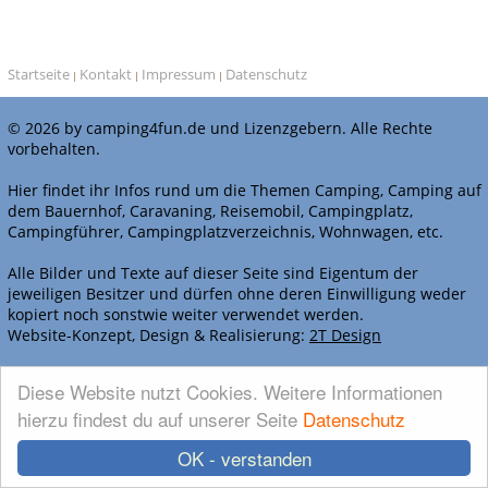
Startseite
Kontakt
Impressum
Datenschutz
|
|
|
© 2026 by camping4fun.de und Lizenzgebern. Alle Rechte
vorbehalten.
Hier findet ihr Infos rund um die Themen Camping, Camping auf
dem Bauernhof, Caravaning, Reisemobil, Campingplatz,
Campingführer, Campingplatzverzeichnis, Wohnwagen, etc.
Alle Bilder und Texte auf dieser Seite sind Eigentum der
jeweiligen Besitzer und dürfen ohne deren Einwilligung weder
kopiert noch sonstwie weiter verwendet werden.
Website-Konzept, Design & Realisierung:
2T Design
WERBEN BEI CAMPING4FUN.DE
Diese Website nutzt Cookies. Weitere Informationen
hierzu findest du auf unserer Seite
Datenschutz
OK - verstanden