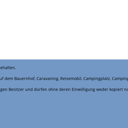
ehalten.
uf dem Bauernhof, Caravaning, Reisemobil, Campingplatz, Campin
iligen Besitzer und dürfen ohne deren Einwilligung weder kopiert 