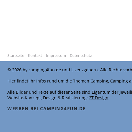
Startseite
|
Kontakt
|
Impressum
|
Datenschutz
© 2026 by camping4fun.de und Lizenzgebern. Alle Rechte vorb
Hier findet ihr Infos rund um die Themen Camping, Camping a
Alle Bilder und Texte auf dieser Seite sind Eigentum der jewe
Website-Konzept, Design & Realisierung:
2T Design
WERBEN BEI CAMPING4FUN.DE