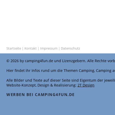
Startseite
|
Kontakt
|
Impressum
|
Datenschutz
© 2026 by camping4fun.de und Lizenzgebern. Alle Rechte vorb
Hier findet ihr Infos rund um die Themen Camping, Camping a
Alle Bilder und Texte auf dieser Seite sind Eigentum der jewe
Website-Konzept, Design & Realisierung:
2T Design
WERBEN BEI CAMPING4FUN.DE