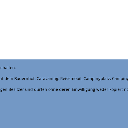
ehalten.
uf dem Bauernhof, Caravaning, Reisemobil, Campingplatz, Campin
iligen Besitzer und dürfen ohne deren Einwilligung weder kopiert 