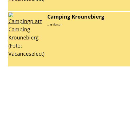
Camping Krounebierg
... in Mersch