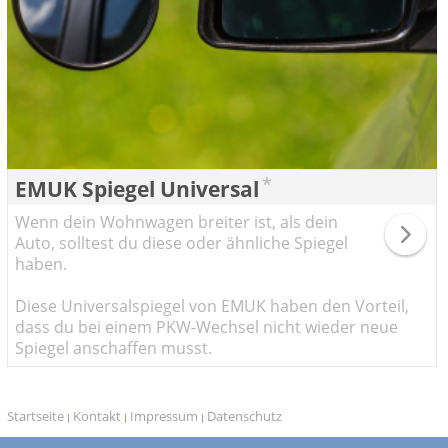
*
EMUK Spiegel Universal
Wenn dein Wohnwagen breiter ist, als dein
Auto, solltest du diese oder ähnliche Spiegel
haben.
Diese Universalspiegel von EMUK haben den Vorteil,
dass du bei einem PKW-Wechsel nicht wieder neue
Spiegel anschaffen musst.
Startseite
Kontakt
Impressum
Datenschutz
|
|
|