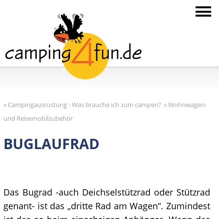
»
Campingausrüstung - Was brauche ich zum campen?
»
Wohnwagen-
und Reisemobilzubehör
BUGLAUFRAD
Das Bugrad -auch Deichselstützrad oder Stützrad
genant- ist das „dritte Rad am Wagen“. Zumindest