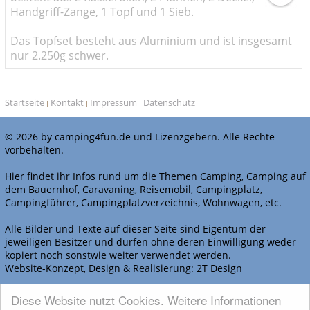
Handgriff-Zange, 1 Topf und 1 Sieb.
Das Topfset besteht aus Aluminium und ist insgesamt
nur 2.250g schwer.
Startseite
Kontakt
Impressum
Datenschutz
|
|
|
© 2026 by camping4fun.de und Lizenzgebern. Alle Rechte
vorbehalten.
Hier findet ihr Infos rund um die Themen Camping, Camping auf
dem Bauernhof, Caravaning, Reisemobil, Campingplatz,
Campingführer, Campingplatzverzeichnis, Wohnwagen, etc.
Alle Bilder und Texte auf dieser Seite sind Eigentum der
jeweiligen Besitzer und dürfen ohne deren Einwilligung weder
kopiert noch sonstwie weiter verwendet werden.
Website-Konzept, Design & Realisierung:
2T Design
WERBEN BEI CAMPING4FUN.DE
Diese Website nutzt Cookies. Weitere Informationen