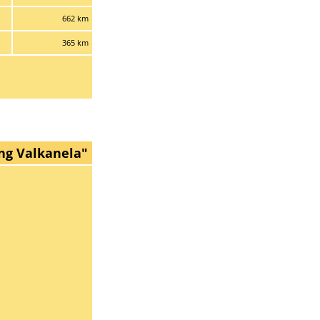
662 km
365 km
ng Valkanela"