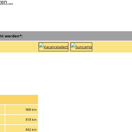
en ...
ht werden*:
968 km
818 km
842 km