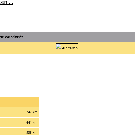
en ...
ht werden*:
247 km
444 km
533 km