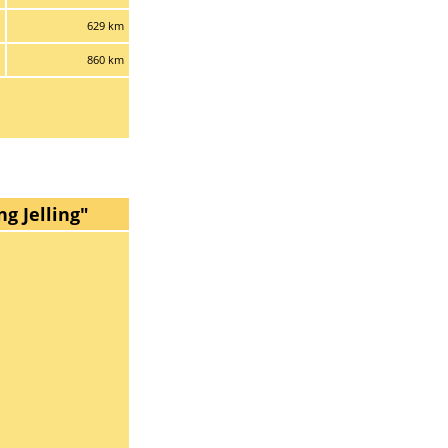
629 km
860 km
g Jelling"