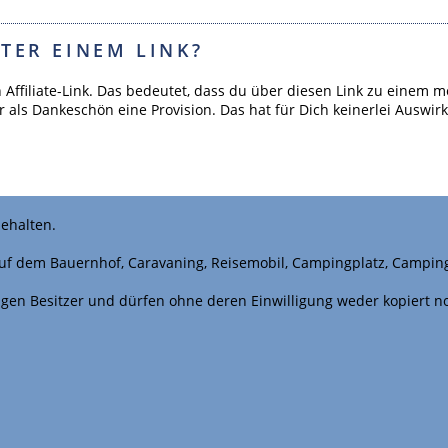
TER EINEM LINK?
n Affiliate-Link. Das bedeutet, dass du über diesen Link zu ein
r als Dankeschön eine Provision. Das hat für Dich keinerlei Auswir
ehalten.
uf dem Bauernhof, Caravaning, Reisemobil, Campingplatz, Campin
iligen Besitzer und dürfen ohne deren Einwilligung weder kopiert 