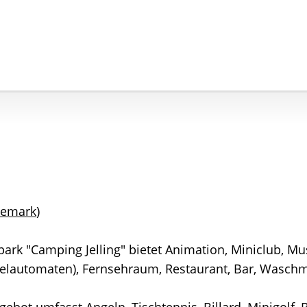
emark
)
ark "Camping Jelling" bietet Animation, Miniclub, Mu
pielautomaten), Fernsehraum, Restaurant, Bar, Wasc
gebot umfasst Angeln, Tischtennis, Billard, Minigolf, 