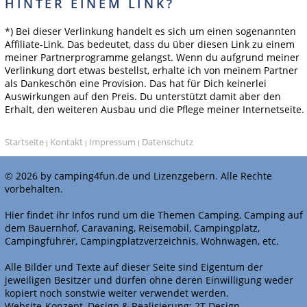
HINTER EINEM LINK?
*) Bei dieser Verlinkung handelt es sich um einen sogenannten
Affiliate-Link. Das bedeutet, dass du über diesen Link zu einem
meiner Partnerprogramme gelangst. Wenn du aufgrund meiner
Verlinkung dort etwas bestellst, erhalte ich von meinem Partner
als Dankeschön eine Provision. Das hat für Dich keinerlei
Auswirkungen auf den Preis. Du unterstützt damit aber den
Erhalt, den weiteren Ausbau und die Pflege meiner Internetseite.
Startseite
Kontakt
Impressum
Datenschutz
|
|
|
© 2026 by camping4fun.de und Lizenzgebern. Alle Rechte
vorbehalten.
Hier findet ihr Infos rund um die Themen Camping, Camping auf
dem Bauernhof, Caravaning, Reisemobil, Campingplatz,
Campingführer, Campingplatzverzeichnis, Wohnwagen, etc.
Alle Bilder und Texte auf dieser Seite sind Eigentum der
jeweiligen Besitzer und dürfen ohne deren Einwilligung weder
kopiert noch sonstwie weiter verwendet werden.
Website-Konzept, Design & Realisierung:
2T Design