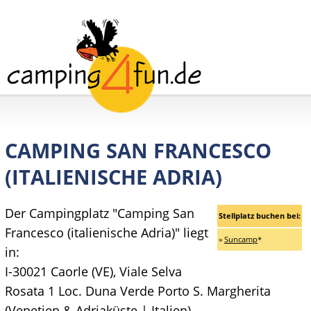
CAMPING SAN FRANCESCO
(ITALIENISCHE ADRIA)
Der Campingplatz "Camping San
Stellplatz buchen bei:
Francesco (italienische Adria)" liegt
»
Suncamp
*
in:
I-30021 Caorle (VE), Viale Selva
Rosata 1 Loc. Duna Verde Porto S. Margherita
(
Venetien & Adriaküste
|
Italien
)