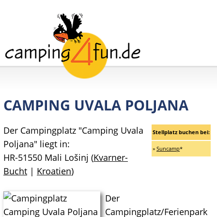
CAMPING UVALA POLJANA
Der Campingplatz "Camping Uvala
Stellplatz buchen bei:
Poljana" liegt in:
»
Suncamp
*
HR-51550 Mali Lošinj (
Kvarner-
Bucht
|
Kroatien
)
Der
Campingplatz/Ferienpark