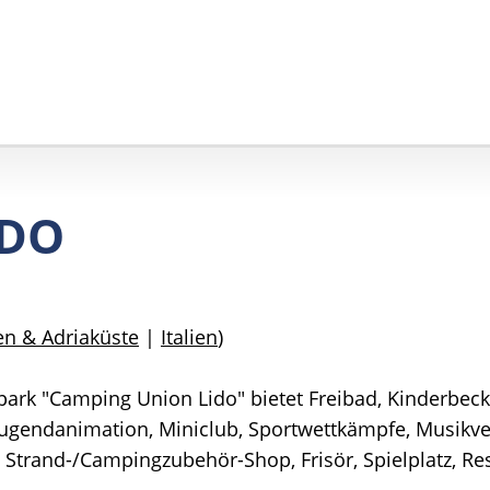
IDO
en & Adriaküste
|
Italien
)
ark "Camping Union Lido" bietet Freibad, Kinderbeck
Jugendanimation, Miniclub, Sportwettkämpfe, Musikve
trand-/Campingzubehör-Shop, Frisör, Spielplatz, Resta