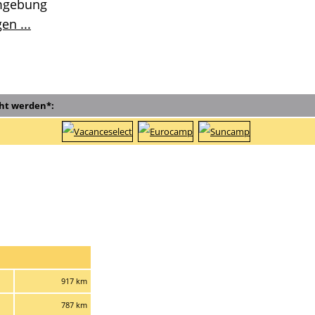
mgebung
en ...
ht werden*:
917 km
787 km