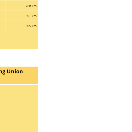
768 km
591 km
305 km
ng Union