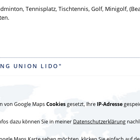
minton, Tennisplatz, Tischtennis, Golf, Minigolf, (Be
ten.
ING UNION LIDO"
den von Google Maps
Cookies
gesetzt, Ihre
IP-Adresse
gespei
nfos dazu können Sie in meiner
Datenschutzerklärung
nachl
ogle Maps Karte sehen möchten, klicken Sie einfach auf den 