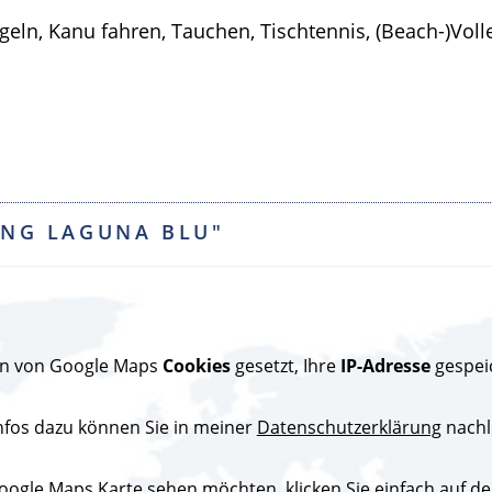
eln, Kanu fahren, Tauchen, Tischtennis, (Beach-)Volle
ING LAGUNA BLU"
den von Google Maps
Cookies
gesetzt, Ihre
IP-Adresse
gespei
nfos dazu können Sie in meiner
Datenschutzerklärung
nachl
ogle Maps Karte sehen möchten, klicken Sie einfach auf den 