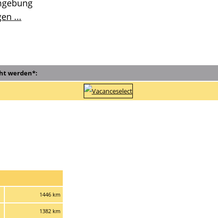
mgebung
en ...
ht werden*:
1446 km
1382 km