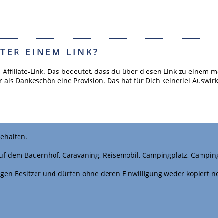
TER EINEM LINK?
n Affiliate-Link. Das bedeutet, dass du über diesen Link zu ein
r als Dankeschön eine Provision. Das hat für Dich keinerlei Auswir
ehalten.
uf dem Bauernhof, Caravaning, Reisemobil, Campingplatz, Campin
iligen Besitzer und dürfen ohne deren Einwilligung weder kopiert 