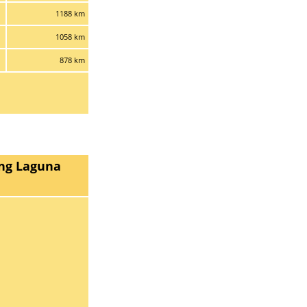
1188 km
1058 km
878 km
ng Laguna